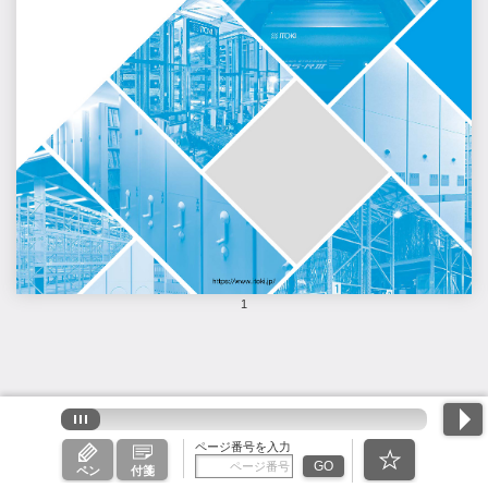
1
ページ番号を入力
GO
ペン
付箋