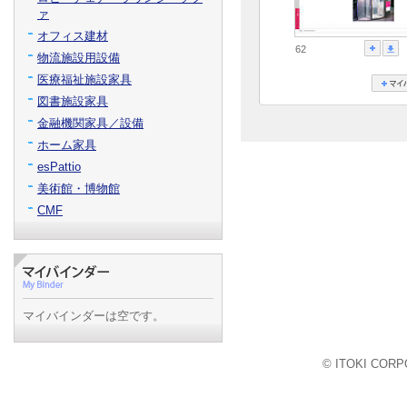
ァ
オフィス建材
62
物流施設用設備
医療福祉施設家具
図書施設家具
金融機関家具／設備
ホーム家具
esPattio
美術館・博物館
CMF
マイバインダーは空です。
© ITOKI CORPO