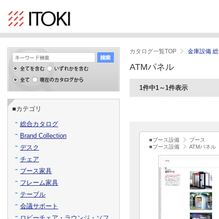
カタログ一覧TOP
金庫設備 
ATMパネル
1件中1～1件表示
■カテゴリ
総合カタログ
Brand Collection
■ブース設備
ブース
デスク
■ブース設備
ATMパネル
チェア
ブース家具
フレーム家具
テーブル
会議サポート
ロビーチェア・ラウンジ・ソフ