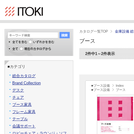
カタログ一覧TOP
金庫設備 
ブース
2件中1～2件表示
■カテゴリ
総合カタログ
Brand Collection
■ブース設備
Index
デスク
■ブース設備
ブース
チェア
ブース家具
フレーム家具
テーブル
会議サポート
ロビーチェア・ラウンジ・ソフ