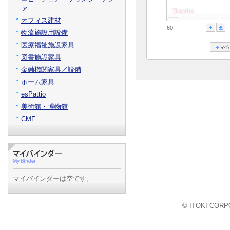
ァ
オフィス建材
60
物流施設用設備
医療福祉施設家具
図書施設家具
金融機関家具／設備
ホーム家具
esPattio
美術館・博物館
CMF
マイバインダーは空です。
© ITOKI CORPO