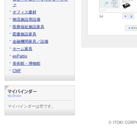
ァ
オフィス建材
54
物流施設用設備
医療福祉施設家具
図書施設家具
金融機関家具／設備
ホーム家具
esPattio
美術館・博物館
CMF
マイバインダーは空です。
© ITOKI CORPO