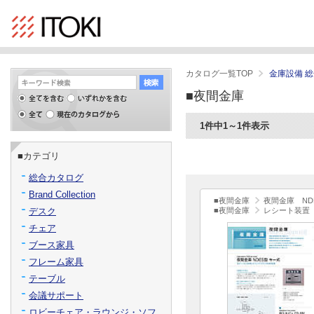
カタログ一覧TOP
金庫設備 
■夜間金庫
1件中1～1件表示
■カテゴリ
総合カタログ
Brand Collection
■夜間金庫
夜間金庫 ND
デスク
■夜間金庫
レシート装置 
チェア
ブース家具
フレーム家具
テーブル
会議サポート
ロビーチェア・ラウンジ・ソフ