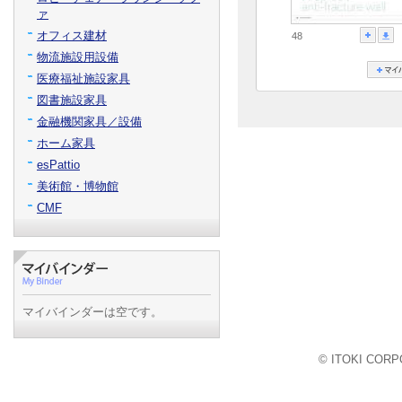
ァ
オフィス建材
48
物流施設用設備
医療福祉施設家具
図書施設家具
金融機関家具／設備
ホーム家具
esPattio
美術館・博物館
CMF
マイバインダーは空です。
© ITOKI CORPO