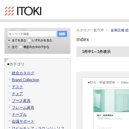
カタログ一覧TOP
金庫設備 
Index
1件中1～1件表示
■カテゴリ
総合カタログ
Brand Collection
■対火・対破壊壁体
Index
デスク
チェア
ブース家具
フレーム家具
テーブル
会議サポート
ロビーチェア・ラウンジ・ソフ