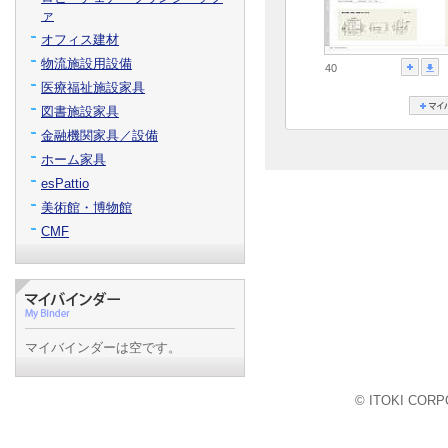
ァ
オフィス建材
物流施設用設備
40
医療福祉施設家具
図書施設家具
金融機関家具／設備
ホーム家具
esPattio
美術館・博物館
CMF
マイバインダーは空です。
© ITOKI CORPO