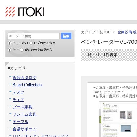
カタログ一覧TOP
金庫設備 
ベンチレーターVL-70
1件中1～1件表示
■カテゴリ
総合カタログ
Brand Collection
■金庫扉・書庫扉・特殊用途
デスク
7000、ダクトガード
■金庫扉・書庫扉・特殊用途
チェア
ブース家具
フレーム家具
テーブル
会議サポート
ロビーチェア・ラウンジ・ソフ