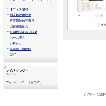
ァ
オフィス建材
物流施設用設備
32
医療福祉施設家具
図書施設家具
金融機関家具／設備
ホーム家具
esPattio
美術館・博物館
CMF
マイバインダーは空です。
© ITOKI CORPO