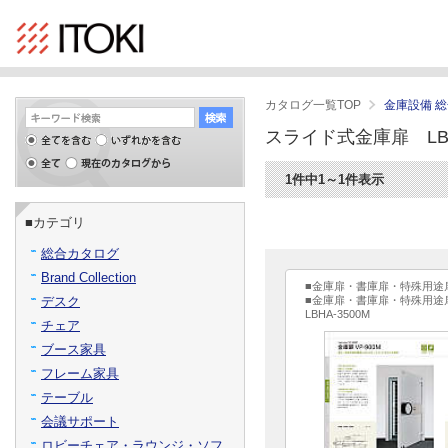
カタログ一覧TOP
金庫設備 
スライド式金庫扉 LBH
1件中1～1件表示
■カテゴリ
総合カタログ
Brand Collection
■金庫扉・書庫扉・特殊用途
デスク
■金庫扉・書庫扉・特殊用途
LBHA-3500M
チェア
ブース家具
フレーム家具
テーブル
会議サポート
ロビーチェア・ラウンジ・ソフ