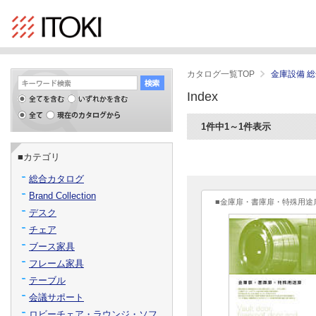
カタログ一覧TOP
金庫設備 
Index
1件中1～1件表示
■カテゴリ
総合カタログ
Brand Collection
■金庫扉・書庫扉・特殊用途
デスク
チェア
ブース家具
フレーム家具
テーブル
会議サポート
ロビーチェア・ラウンジ・ソフ