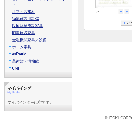
ァ
オフィス建材
26
物流施設用設備
医療福祉施設家具
図書施設家具
金融機関家具／設備
ホーム家具
esPattio
美術館・博物館
CMF
マイバインダーは空です。
© ITOKI CORPO