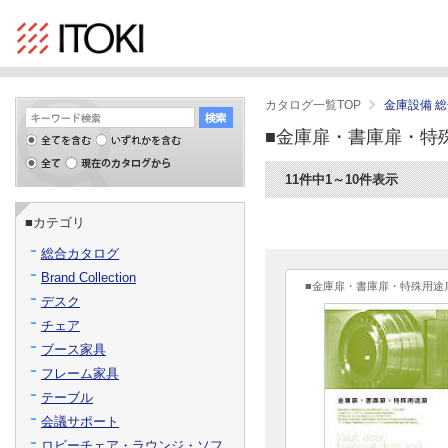
カタログ一覧TOP
金庫設備 
■金庫扉・書庫扉・特
11件中1～10件表示
■カテゴリ
総合カタログ
Brand Collection
■金庫扉・書庫扉・特殊用途
デスク
チェア
ブース家具
フレーム家具
テーブル
会議サポート
ロビーチェア・ラウンジ・ソフ