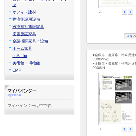
ァ
オフィス建材
26
物流施設用設備
医療福祉施設家具
図書施設家具
金融機関家具／設備
ホーム家具
■金庫扉・書庫扉・特殊用途
esPattio
35000MWp
美術館・博物館
■金庫扉・書庫扉・特殊用途
9000MN
CMF
マイバインダーは空です。
30