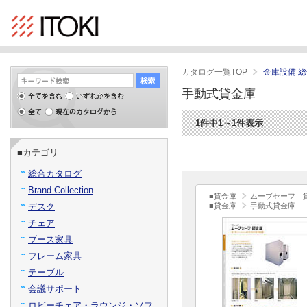
カタログ一覧TOP
金庫設備 
手動式貸金庫
1件中1～1件表示
■カテゴリ
総合カタログ
Brand Collection
■貸金庫
ムーブセーフ 
デスク
■貸金庫
手動式貸金庫
チェア
ブース家具
フレーム家具
テーブル
会議サポート
ロビーチェア・ラウンジ・ソフ