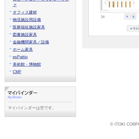
ァ
オフィス建材
24
物流施設用設備
医療福祉施設家具
図書施設家具
金融機関家具／設備
ホーム家具
esPattio
美術館・博物館
CMF
マイバインダーは空です。
© ITOKI CORPO