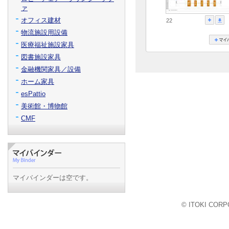
ァ
オフィス建材
22
物流施設用設備
医療福祉施設家具
図書施設家具
金融機関家具／設備
ホーム家具
esPattio
美術館・博物館
CMF
マイバインダーは空です。
© ITOKI CORPO