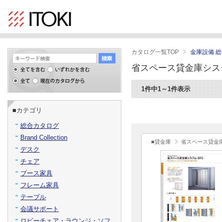
カタログ一覧TOP
金庫設備 
省スペース貸金庫シス
1件中1～1件表示
■カテゴリ
総合カタログ
Brand Collection
■貸金庫
省スペース貸金庫
デスク
チェア
ブース家具
フレーム家具
テーブル
会議サポート
ロビーチェア・ラウンジ・ソフ