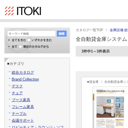
カタログ一覧TOP
金庫設備 
全自動貸金庫システム 
3件中1～3件表示
■カテゴリ
総合カタログ
Brand Collection
■貸金庫
全自動貸金庫シス
デスク
チェア
ブース家具
フレーム家具
テーブル
会議サポート
ロビーチェア・ラウンジ・ソフ