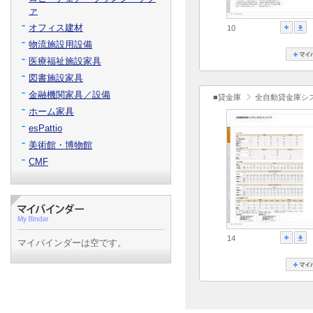
ァ
オフィス建材
10
物流施設用設備
医療福祉施設家具
図書施設家具
金融機関家具／設備
■貸金庫
全自動貸金庫シス
ホーム家具
esPattio
美術館・博物館
CMF
14
マイバインダーは空です。