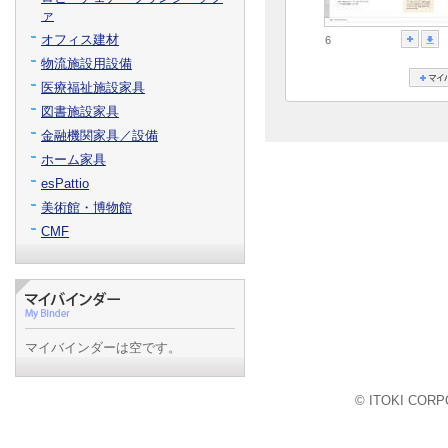
ァ
オフィス建材
6
物流施設用設備
医療福祉施設家具
図書施設家具
金融機関家具／設備
ホーム家具
esPattio
美術館・博物館
CMF
マイバインダーは空です。
© ITOKI CORPO