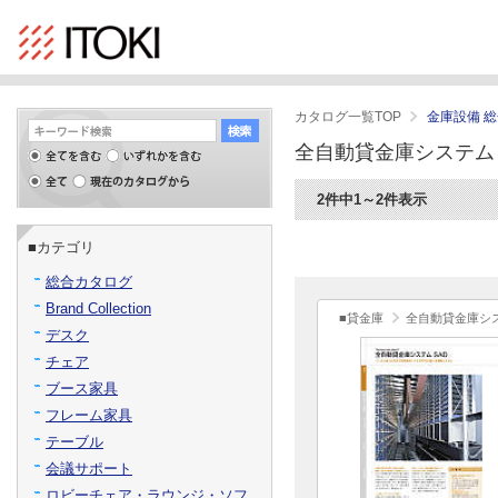
カタログ一覧TOP
金庫設備 
全自動貸金庫システム
2件中1～2件表示
■カテゴリ
総合カタログ
Brand Collection
■貸金庫
全自動貸金庫シス
デスク
チェア
ブース家具
フレーム家具
テーブル
会議サポート
ロビーチェア・ラウンジ・ソフ