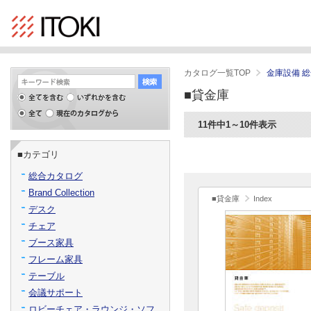
カタログ一覧TOP
金庫設備 
■貸金庫
11件中1～10件表示
■カテゴリ
総合カタログ
Brand Collection
■貸金庫
Index
デスク
チェア
ブース家具
フレーム家具
テーブル
会議サポート
ロビーチェア・ラウンジ・ソフ