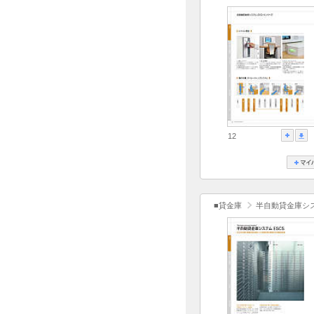
12
■貸金庫
半自動貸金庫シス