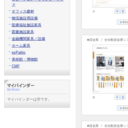
ァ
オフィス建材
4
物流施設用設備
医療福祉施設家具
図書施設家具
金融機関家具／設備
■貸金庫
全自動貸金庫シス
ホーム家具
esPattio
美術館・博物館
CMF
8
マイバインダーは空です。
■貸金庫
全自動貸金庫シス