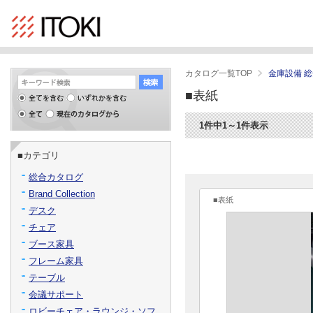
カタログ一覧TOP
金庫設備 
■表紙
1件中1～1件表示
■カテゴリ
総合カタログ
Brand Collection
■表紙
デスク
チェア
ブース家具
フレーム家具
テーブル
会議サポート
ロビーチェア・ラウンジ・ソフ