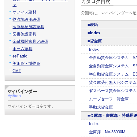
カタログ目次
ァ
オフィス建材
分類毎に、マイバインダーへ追
物流施設用設備
■表紙
医療福祉施設家具
■Index
図書施設家具
■貸金庫
金融機関家具／設備
ホーム家具
Index
esPattio
全自動貸金庫システム S
美術館・博物館
全自動貸金庫システム SA
CMF
半自動貸金庫システム ES
貸金庫受付無人化システム 
省スペース貸金庫システム
ムーブセーフ 貸金庫
マイバインダーは空です。
手動式貸金庫
■金庫扉・書庫扉・特殊用
Index
金庫扉 NV-35000M